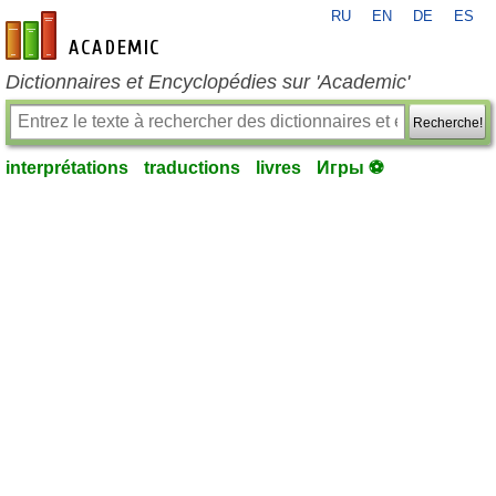
RU
EN
DE
ES
fr-academic.com
Dictionnaires et Encyclopédies sur 'Academic'
Recherche!
interprétations
traductions
livres
Игры ⚽