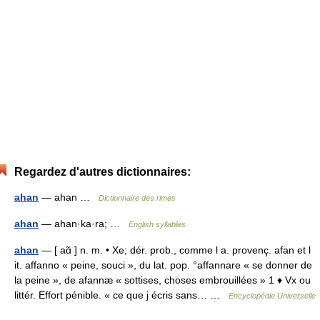
Regardez d'autres dictionnaires:
ahan
— ahan …
Dictionnaire des rimes
ahan
— ahan·ka·ra; …
English syllables
ahan
— [ aɑ̃ ] n. m. • Xe; dér. prob., comme l a. provenç. afan et l
it. affanno « peine, souci », du lat. pop. °affannare « se donner de
la peine », de afannæ « sottises, choses embrouillées » 1 ♦ Vx ou
littér. Effort pénible. « ce que j écris sans… …
Encyclopédie Universelle