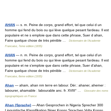
AHAN
— s. m. Peine de corps, grand effort, tel que celui d un
homme qui fend du bois ou qui lève quelque pesant fardeau. Il est
populaire et ne s emploie que dans cette phrase, Suer d ahan,
Faire quelque chose de très pénible …
Dictionnaire de l'Academie
Francaise, 7eme edition (1835)
AHAN
— n. m. Peine de corps, grand effort, tel que celui d’un
homme qui fend du bois ou qui lève quelque pesant fardeau. Il est
populaire et ne s’emploie que dans cette phrase, Suer d’ahan,
Faire quelque chose de très pénible …
Dictionnaire de l'Academie
Francaise, 8eme edition (1935)
Ahan
— aham, ahan nm terre en labour. Dér.: ahaner, ahemer :
labourer, ahamable : labourable anc. fr. XVIII° …
Glossaire des noms
topographiques en France
Ahan (Sprache)
— Ahan Gesprochen in Nigeria Sprecher 300
Linguistische Klassifikation Niger Kongo Sprachen Volta Kongo