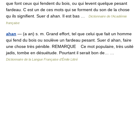
que font ceux qui fendent du bois, ou qui levent quelque pesant
fardeau. C est un de ces mots qui se forment du son de la chose
qu ils signifient. Suer d ahan. Il est bas …
Dictionnaire de l'Académie
française
ahan
— (a an) s. m. Grand effort, tel que celui que fait un homme
qui fend du bois ou soulève un fardeau pesant. Suer d ahan, faire
une chose très pénible. REMARQUE Ce mot populaire, très usité
jadis, tombe en désuétude. Pourtant il serait bon de… …
Dictionnaire de la Langue Française d'Émile Littré